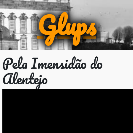
Glups
Pela Imensidão do
Alentejo